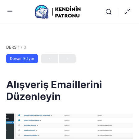
DERS 1
/ 0
Devam Ediyor
Alışveriş Emaillerini
Düzenleyin