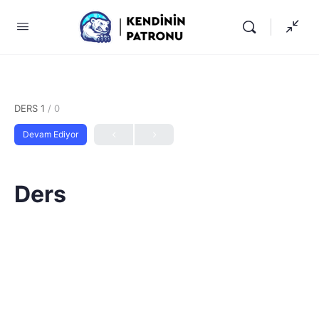
DERS 1
/ 0
Devam Ediyor
Ders