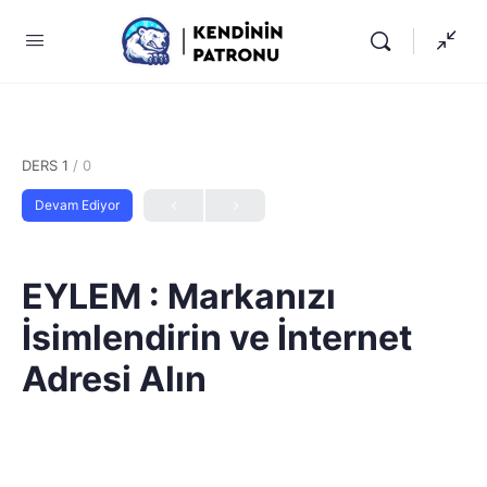
DERS 1
/ 0
Devam Ediyor
EYLEM : Markanızı
İsimlendirin ve İnternet
Adresi Alın