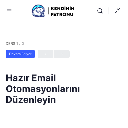
DERS 1
/ 0
Devam Ediyor
Hazır Email
Otomasyonlarını
Düzenleyin