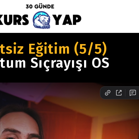
tsiz Eğitim (5/5)
tum Sıçrayışı OS