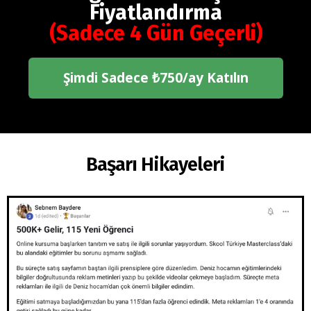
Fiyatlandırma
(Sadece 4 Gün Geçerli)
Şimdi Sadece ₺750/ay Katılın
Başarı Hikayeleri