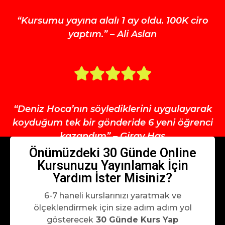
“
Kursumu yayına alalı 1 ay oldu. 100K ciro
yaptım.
” – Ali Aslan
“Deniz Hoca’nın söylediklerini uygulayarak
koyduğum tek bir gönderide 6 yeni öğrenci
kazandım”
– Giray Has
Önümüzdeki 30 Günde Online
Kursunuzu Yayınlamak İçin
Yardım İster Misiniz?
6-7 haneli kurslarınızı yaratmak ve
ölçeklendirmek için size adım adım yol
gösterecek
30 Günde Kurs Yap